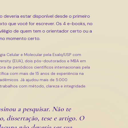
deveria estar disponível desde o primeiro
xto que você for escrever. Os 4 e-books, no
vilégio de quem tem o orientador certo ou a
o no momento certo.
logia Celular e Molecular pela Esalq/USP com
versity (EUA), dois pós-doutorados e MBA em
ra de periódicos científicos internacionais pela
ntífica com mais de 15 anos de experiência na
cadêmicos. Já ajudou mais de 5.000
trabalhos com método, clareza e integridade.
sinou a pesquisar. Não te
, dissertação, tese e artigo. O
acuna não deveria ser sua