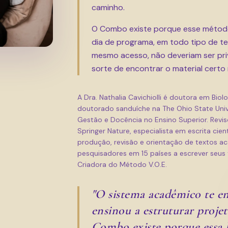
caminho.
O Combo existe porque esse método 
dia de programa, em todo tipo de te
mesmo acesso, não deveriam ser pri
sorte de encontrar o material cert
A Dra. Nathalia Cavichiolli é doutora em Bio
doutorado sanduíche na The Ohio State Uni
Gestão e Docência no Ensino Superior. Reviso
Springer Nature, especialista em escrita cie
produção, revisão e orientação de textos a
pesquisadores em 15 países a escrever seus 
Criadora do Método V.O.E.
"O sistema acadêmico te en
ensinou a estruturar projeto
Combo existe porque essa l