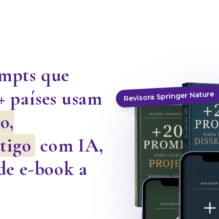
ompts que
+ países usam
Revisora Springer Nature
o,
rtigo
com IA,
de e-book a