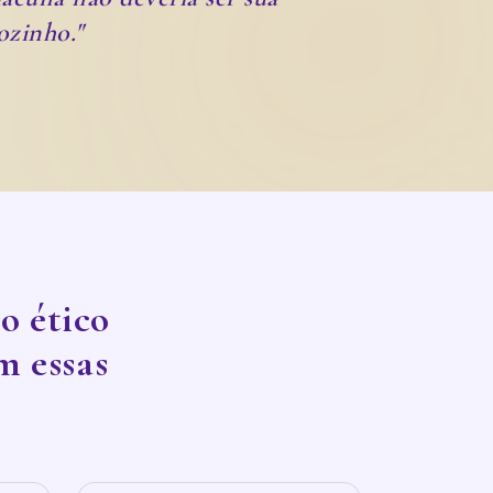
ozinho."
so ético
m essas