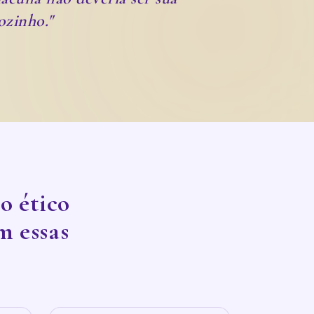
ozinho."
so ético
m essas