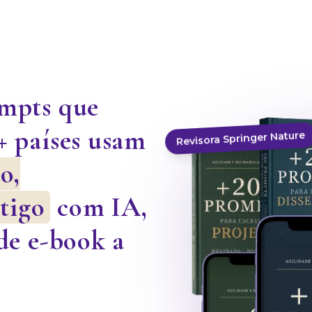
ompts que
Revisora Springer Nature
+ países usam
o,
rtigo
com IA,
de e-book a