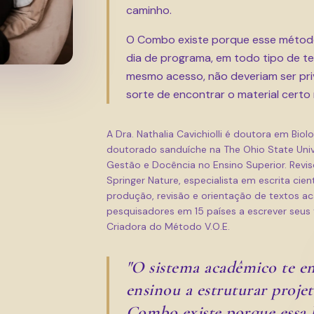
caminho.
O Combo existe porque esse método 
dia de programa, em todo tipo de te
mesmo acesso, não deveriam ser pri
sorte de encontrar o material cert
A Dra. Nathalia Cavichiolli é doutora em Bio
doutorado sanduíche na The Ohio State Uni
Gestão e Docência no Ensino Superior. Reviso
Springer Nature, especialista em escrita cie
produção, revisão e orientação de textos a
pesquisadores em 15 países a escrever seus 
Criadora do Método V.O.E.
"O sistema acadêmico te en
ensinou a estruturar projeto
Combo existe porque essa l