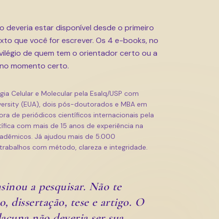
deveria estar disponível desde o primeiro
xto que você for escrever. Os 4 e-books, no
vilégio de quem tem o orientador certo ou a
o no momento certo.
logia Celular e Molecular pela Esalq/USP com
versity (EUA), dois pós-doutorados e MBA em
ra de periódicos científicos internacionais pela
ntífica com mais de 15 anos de experiência na
cadêmicos. Já ajudou mais de 5.000
trabalhos com método, clareza e integridade.
sinou a pesquisar. Não te
, dissertação, tese e artigo. O
acuna não deveria ser sua