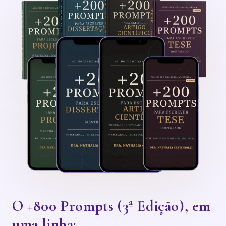
O +800 Prompts (3ª Edição), em
uma linha: